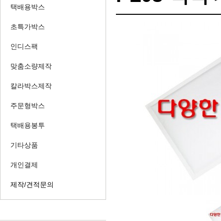
택배용박스
초특가박스
인디스팩
맞춤소량제작
칼라박스제작
주문형박스
택배용봉투
기타상품
개인결제
제작/견적문의