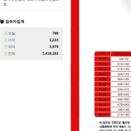
로…
접속자집계
오늘
798
어제
1,224
최대
3,979
전체
1,418,182