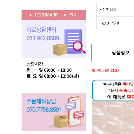
이전상품
0
0
상품정보
일반택배/마감:2시