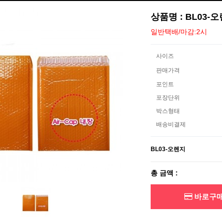
상품명 : BL03-
일반택배/마감:2시
사이즈
판매가격
포인트
포장단위
박스형태
배송비결제
BL03-오렌지
총 금액 :
바로구