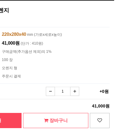
오렌지
220x280x40
mm (가로x세로x높이)
41,000원
(단가 : 410원)
구매금액(추가옵션 제외)의 1%
100 장
오렌지 형
주문시 결제
+0원
41,000원
매
장바구니