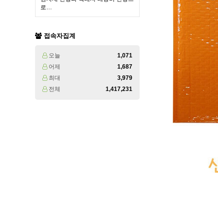
로…
접속자집계
오늘
1,071
어제
1,687
최대
3,979
전체
1,417,231