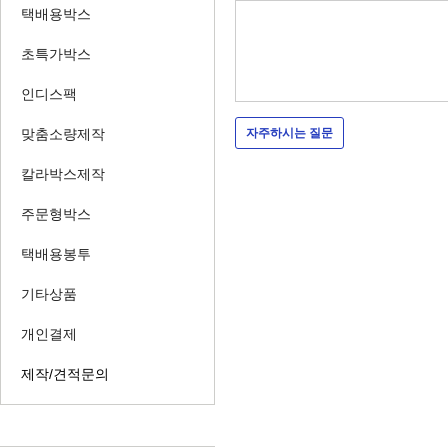
택배용박스
초특가박스
인디스팩
맞춤소량제작
자주하시는 질문
칼라박스제작
주문형박스
택배용봉투
기타상품
개인결제
제작/견적문의