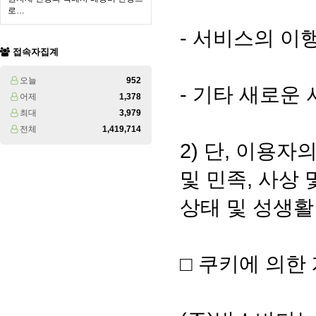
로…
- 서비스의 이
접속자집계
오늘
952
- 기타 새로운
어제
1,378
최대
3,979
전체
1,419,714
2) 단, 이용
및 민족, 사상 
상태 및 성생활
□ 쿠키에 의한