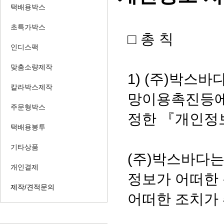
택배용박스
초특가박스
​□ 총 칙
인디스팩
맞춤소량제작
1) (주)박스
칼라박스제작
망이용촉진등에
주문형박스
정한 『개인정
택배용봉투
기타상품
(주)박스바다
개인결제
정보가 어떠한
제작/견적문의
어떠한 조치가